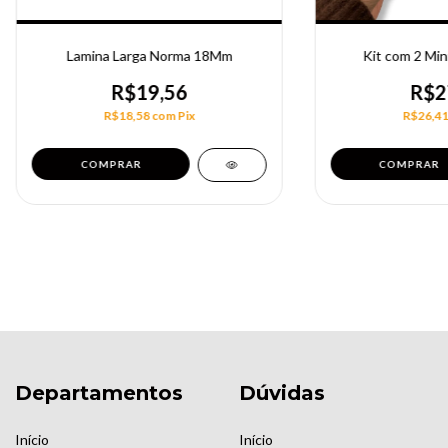
Lamina Larga Norma 18Mm
Kit com 2 Min
R$19,56
R$2
R$18,58
com
Pix
R$26,4
Departamentos
Dúvidas
Início
Início