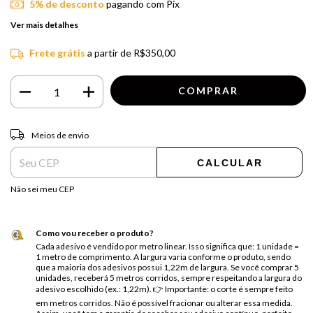
5% de desconto
pagando com Pix
Ver mais detalhes
Frete grátis
a partir de
R$350,00
Entregas para o CEP:
ALTERAR CEP
Meios de envio
CALCULAR
Não sei meu CEP
Como vou receber o produto?
Cada adesivo é vendido por metro linear. Isso significa que: 1 unidade =
1 metro de comprimento. A largura varia conforme o produto, sendo
que a maioria dos adesivos possui 1,22m de largura. Se você comprar 5
unidades, receberá 5 metros corridos, sempre respeitando a largura do
adesivo escolhido (ex.: 1,22m). 👉 Importante: o corte é sempre feito
em metros corridos. Não é possível fracionar ou alterar essa medida.