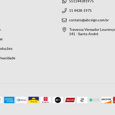
551144381975
11 4438-1975
contato@abcsign.com.br
s
Travessa Vereador Lourenço 
141 - Santo André
ar
voluções
rivacidade