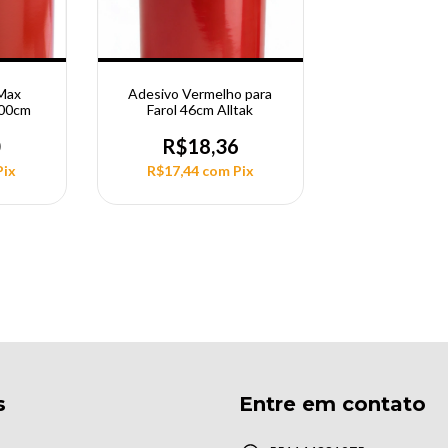
 Max
Adesivo Vermelho para
100cm
Farol 46cm Alltak
0
R$18,36
Pix
R$17,44
com
Pix
s
Entre em contato