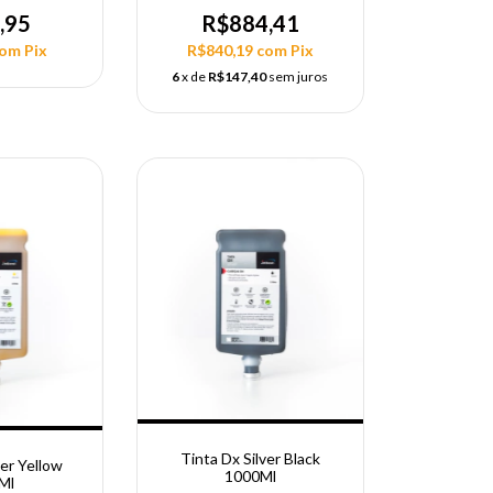
,95
R$884,41
com
Pix
R$840,19
com
Pix
6
x de
R$147,40
sem juros
Tinta Dx Silver Black
ver Yellow
1000Ml
Ml