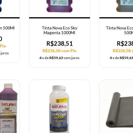
an 500Ml
Tinta Nova Eco Sky
Tinta Nova Eco
Magenta 1000Ml
500
0
R$238,51
R$23
Pix
R$226,58
com
Pix
R$226,58
 juros
4
x de
R$59,63
sem juros
4
x de
R$59,6