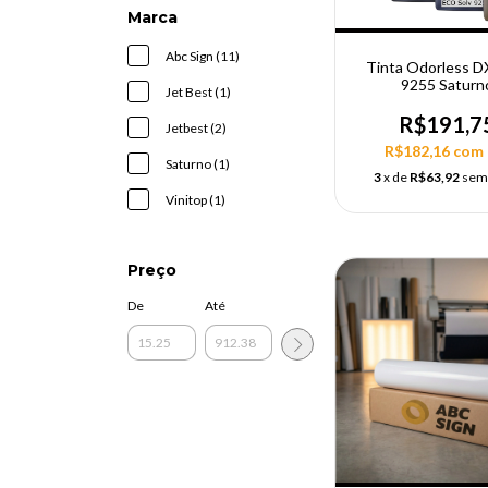
Marca
Abc Sign (11)
Tinta Odorless 
9255 Saturn
Jet Best (1)
R$191,7
Jetbest (2)
R$182,16
com
Saturno (1)
3
x de
R$63,92
sem
Vinitop (1)
Preço
De
Até