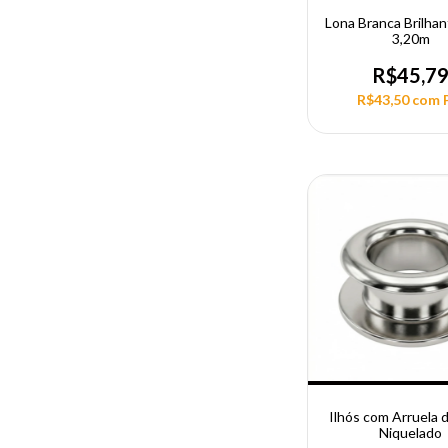
Lona Branca Brilha
3,20m
R$45,7
R$43,50
com
Ilhós com Arruela 
Niquelado