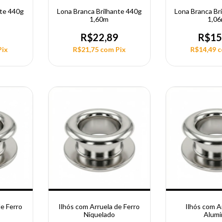
nte 440g
Lona Branca Brilhante 440g
Lona Branca Br
1,60m
1,0
9
R$22,89
R$15
Pix
R$21,75
com
Pix
R$14,49
de Ferro
Ilhós com Arruela de Ferro
Ilhós com A
Niquelado
Alumí