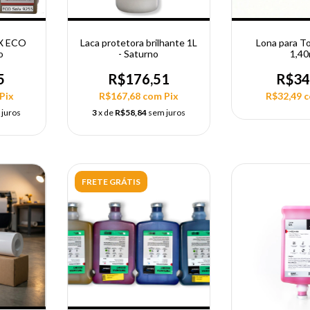
DX ECO
Laca protetora brilhante 1L
Lona para To
o
- Saturno
1,4
5
R$176,51
R$34
Pix
R$167,68
com
Pix
R$32,49
 juros
3
x de
R$58,84
sem juros
FRETE GRÁTIS