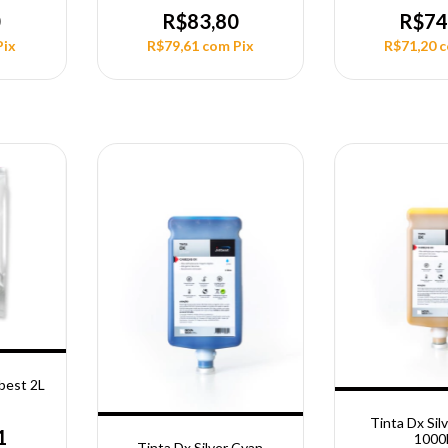
0
R$83,80
R$74
Pix
R$79,61
com
Pix
R$71,20
best 2L
Tinta Dx Sil
1
1000
Tinta Dx Silver Cyan