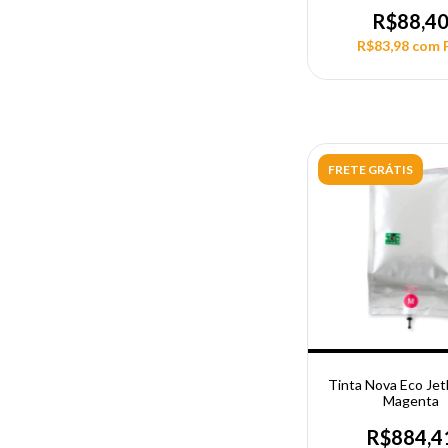
R$88,4
R$83,98
com
FRETE GRÁTIS
Tinta Nova Eco Jet
Magenta
R$884,4