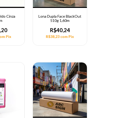
ldo Cinza
Lona Dupla Face BlackOut
0m
510g 1,60m
,20
R$40,24
com
Pix
R$38,23
com
Pix