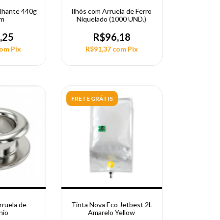
ilhante 440g
Ilhós com Arruela de Ferro
6m
Niquelado (1000 UND.)
,25
R$96,18
com
Pix
R$91,37
com
Pix
FRETE GRÁTIS
rruela de
Tinta Nova Eco Jetbest 2L
nio
Amarelo Yellow