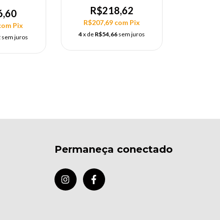
R$218,62
6,60
R$207,69
com
Pix
com
Pix
4
x de
R$54,66
sem juros
2
sem juros
Permaneça conectado