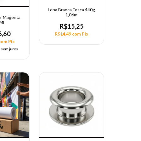
Lona Branca Fosca 440g
1,06m
er Magenta
Ml
R$15,25
6,60
R$14,49
com
Pix
com
Pix
2
sem juros