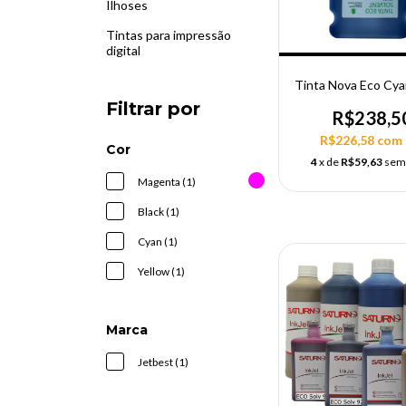
Ilhoses
Tintas para impressão
digital
Tinta Nova Eco Cy
Filtrar por
R$238,5
R$226,58
com
Cor
4
x de
R$59,63
sem
Magenta (1)
Black (1)
Cyan (1)
Yellow (1)
Marca
Jetbest (1)