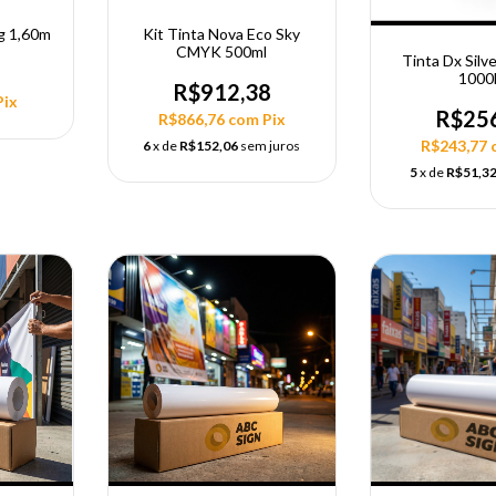
g 1,60m
Kit Tinta Nova Eco Sky
CMYK 500ml
Tinta Dx Silv
8
1000
R$912,38
Pix
R$25
R$866,76
com
Pix
R$243,77
6
x de
R$152,06
sem juros
5
x de
R$51,3