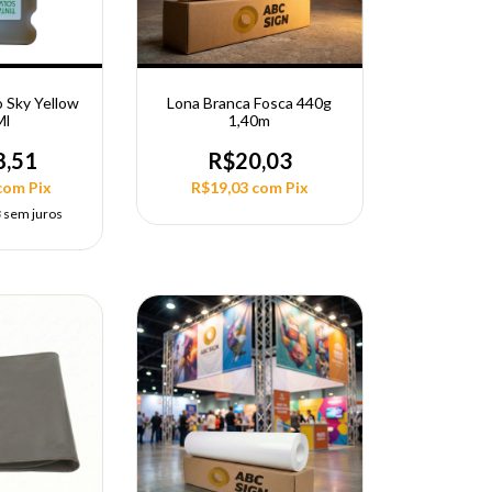
 Sky Yellow
Lona Branca Fosca 440g
Ml
1,40m
8,51
R$20,03
com
Pix
R$19,03
com
Pix
3
sem juros