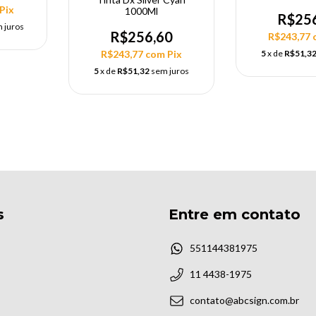
Pix
1000Ml
R$25
 juros
R$256,60
R$243,77
5
x de
R$51,3
R$243,77
com
Pix
5
x de
R$51,32
sem juros
s
Entre em contato
551144381975
11 4438-1975
contato@abcsign.com.br