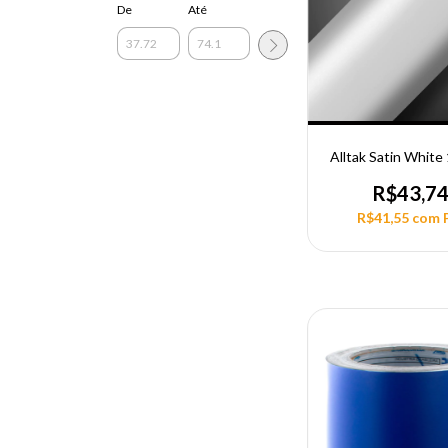
De
Até
Alltak Satin Whit
R$43,7
R$41,55
com