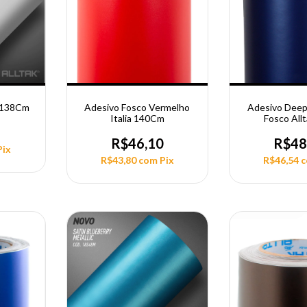
e 138Cm
Adesivo Fosco Vermelho
Adesivo Deep 
Italia 140Cm
Fosco Allt
4
R$46,10
R$48
Pix
R$43,80
com
Pix
R$46,54