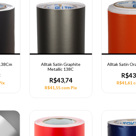
k 138Cm
Alltak Satin Graphite
Alltak Satin O
Metallic 138C
3
R$43
R$43,74
Pix
R$41,61
R$41,55
com
Pix