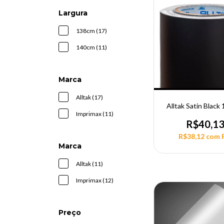
Largura
138cm (17)
140cm (11)
Marca
Alltak (17)
Alltak Satin Blac
Imprimax (11)
R$40,1
R$38,12
com
Marca
Alltak (11)
Imprimax (12)
Preço