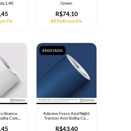
la 1,40
Green
,45
R$74,10
com
Pix
R$70,40
com
Pix
ESGOTADO
co Branco
Adesivo Fosco Azul Night
Bolha Com
Trenton Anti-Bolha Com
onal 1,40Cm
Pelicula Nacional 1,40Cm
,45
R$43,40