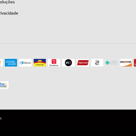
voluções
rivacidade
s.