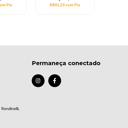
com
Pix
R$41,23
com
Pix
Permaneça conectado
Rondinelli,