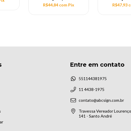
Pix
R$44,84
com
Pix
R$47,93
s
Entre em contato
551144381975
11 4438-1975
contato@abcsign.com.br
s
Travessa Vereador Lourenço 
141 - Santo André
ar