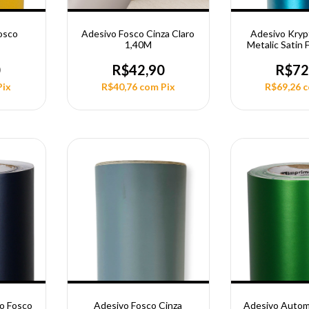
osco
Adesivo Fosco Cinza Claro
Adesivo Kry
1,40M
Metalic Satin 
0
R$42,90
R$72
Pix
R$40,76
com
Pix
R$69,26
o Fosco
Adesivo Fosco Cinza
Adesivo Autom