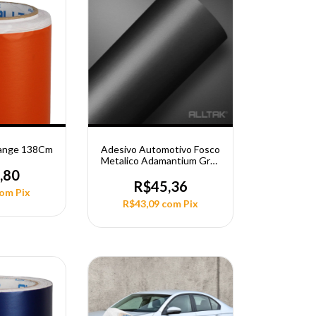
range 138Cm
Adesivo Automotivo Fosco
Metalico Adamantium Gray
1,38M
,80
R$45,36
com
Pix
R$43,09
com
Pix