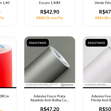
n 1,40
Escuro 1,40M
Verde Péro
0
R$42,90
R$47
Pix
R$40,76
com
Pix
R$45,08
ESGOTADO
ESGOTADO
 138Cm
Adesivo Fosco Prata
Adesivo Fos
Aluminio Anti-Bolha Com
Pérola Anti-
Pelicula Nacional 1,40Cm
Pelicula Naci
6
R$47,20
R$50