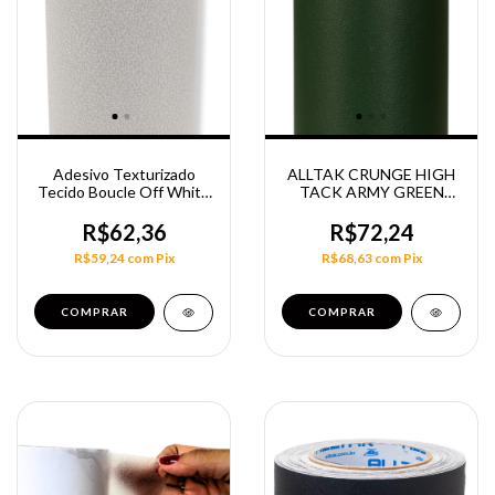
Adesivo Texturizado
ALLTAK CRUNGE HIGH
Tecido Boucle Off White
TACK ARMY GREEN
1,22m
138CM
R$62,36
R$72,24
R$59,24
com
Pix
R$68,63
com
Pix
COMPRAR
COMPRAR