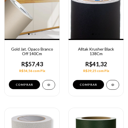
Gold Jat. Opaco Branco
Alltak Krusher Black
Off 140Cm
138Cm
R$57,43
R$41,32
R$54,56
com
Pix
R$39,25
com
Pix
COMPRAR
COMPRAR