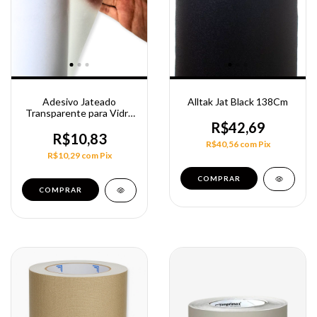
Adesivo Jateado
Alltak Jat Black 138Cm
Transparente para Vidro
50cm
R$42,69
R$10,83
R$40,56
com
Pix
R$10,29
com
Pix
COMPRAR
COMPRAR