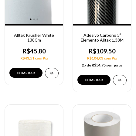
Alltak Krusher White
Adesivo Carbono 5º
138Cm
Elemento Alltak 1,38M
R$45,80
R$109,50
R$43,51
com
Pix
R$104,03
com
Pix
2
x de
R$54,75
sem juros
COMPRAR
COMPRAR