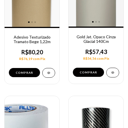
Gold Jat. Opaco Cinza
Adesivo Texturizado
Glacial 140Cm
Tramato Bege 1,22m
R$57,43
R$80,20
R$54,56
com
Pix
R$76,19
com
Pix
COMPRAR
COMPRAR