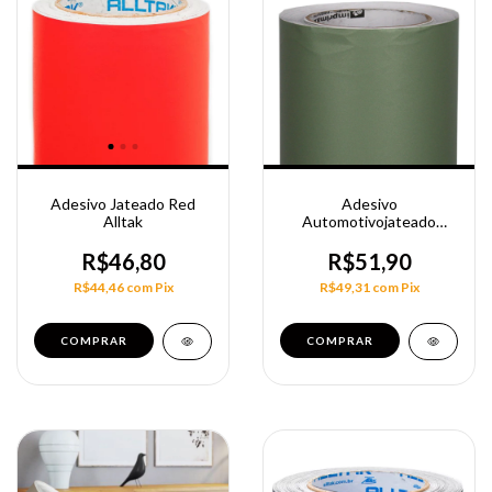
Adesivo Jateado Red
Adesivo
Alltak
Automotivojateado
Verde Frosty 1,40M
R$46,80
R$51,90
R$44,46
com
Pix
R$49,31
com
Pix
COMPRAR
COMPRAR