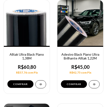
Alltak Ultra Black Piano
Adesivo Black Piano Ultra
1,38M
Brilhante Alltak 1,22M
R$60,80
R$45,00
R$57,76
com
Pix
R$42,75
com
Pix
COMPRAR
COMPRAR