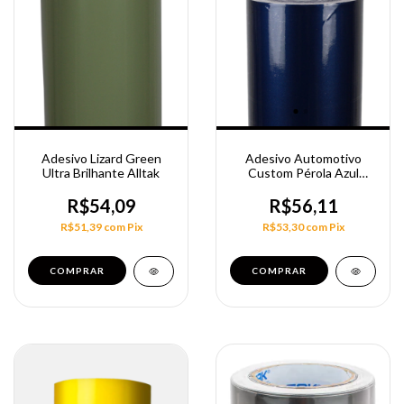
Adesivo Lizard Green
Adesivo Automotivo
Ultra Brilhante Alltak
Custom Pérola Azul
Night Trenton 1,40M
R$54,09
R$56,11
R$51,39
com
Pix
R$53,30
com
Pix
COMPRAR
COMPRAR