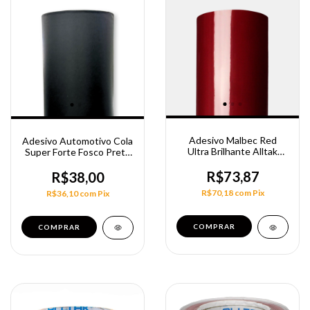
Adesivo Malbec Red
Adesivo Automotivo Cola
Ultra Brilhante Alltak
Super Forte Fosco Preto
138Cm
1,38M High Tack
R$73,87
R$38,00
R$70,18
com
Pix
R$36,10
com
Pix
COMPRAR
COMPRAR