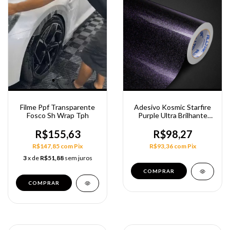
Filme Ppf Transparente
Adesivo Kosmic Starfire
Fosco Sh Wrap Tph
Purple Ultra Brilhante
Alltak 1,38M
R$155,63
R$98,27
R$147,85
com
Pix
R$93,36
com
Pix
3
x de
R$51,88
sem juros
COMPRAR
COMPRAR