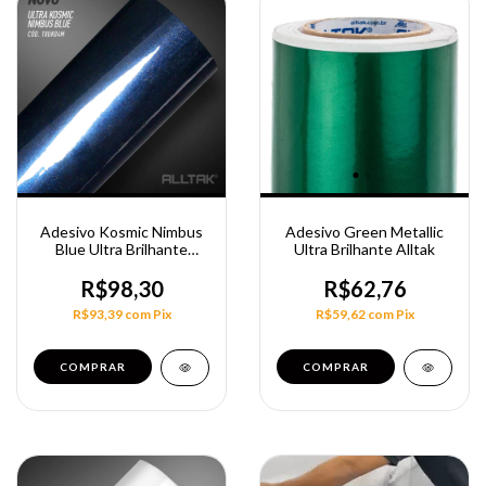
Adesivo Kosmic Nimbus
Adesivo Green Metallic
Blue Ultra Brilhante
Ultra Brilhante Alltak
Alltak 1,38M
R$98,30
R$62,76
R$93,39
com
Pix
R$59,62
com
Pix
COMPRAR
COMPRAR