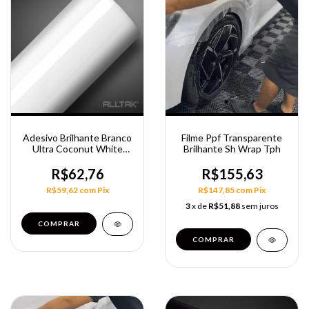
Adesivo Brilhante Branco
Filme Ppf Transparente
Ultra Coconut White
Brilhante Sh Wrap Tph
138Cm Alltak
R$62,76
R$155,63
R$59,62
com
Pix
R$147,85
com
Pix
3
x de
R$51,88
sem juros
COMPRAR
COMPRAR