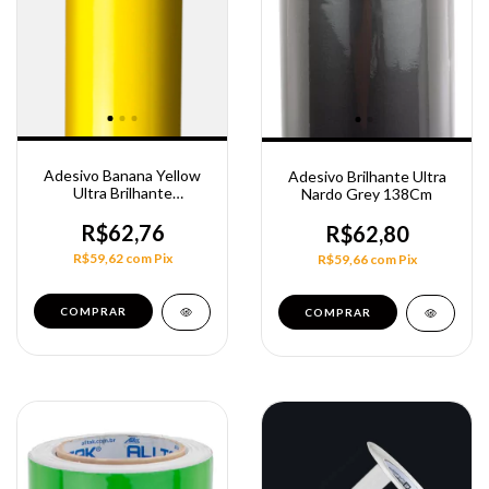
Adesivo Banana Yellow
Adesivo Brilhante Ultra
Ultra Brilhante
Nardo Grey 138Cm
0,10X138Cm
R$62,76
R$62,80
R$59,62
com
Pix
R$59,66
com
Pix
COMPRAR
COMPRAR