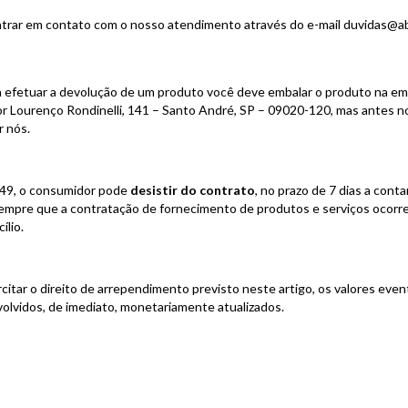
entrar em contato com o nosso atendimento através do e-mail
duvidas@ab
a efetuar a devolução de um produto você deve embalar o produto na emb
 Lourenço Rondinelli, 141 – Santo André, SP – 09020-120, mas antes n
r nós.
 49, o consumidor pode
desistir do contrato
, no prazo de 7 dias a cont
empre que a contratação de fornecimento de produtos e serviços ocorre
ílio.
citar o direito de arrependimento previsto neste artigo, os valores even
volvidos, de imediato, monetariamente atualizados.