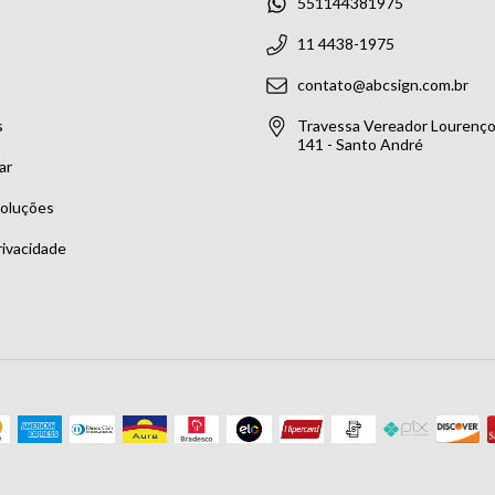
551144381975
11 4438-1975
contato@abcsign.com.br
s
Travessa Vereador Lourenço 
141 - Santo André
ar
voluções
rivacidade