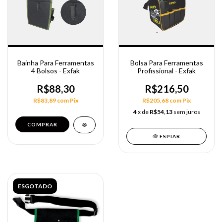
Bainha Para Ferramentas
Bolsa Para Ferramentas
4 Bolsos - Exfak
Profissional - Exfak
R$88,30
R$216,50
R$83,89
com
Pix
R$205,68
com
Pix
4
x de
R$54,13
sem juros
ESPIAR
ESGOTADO