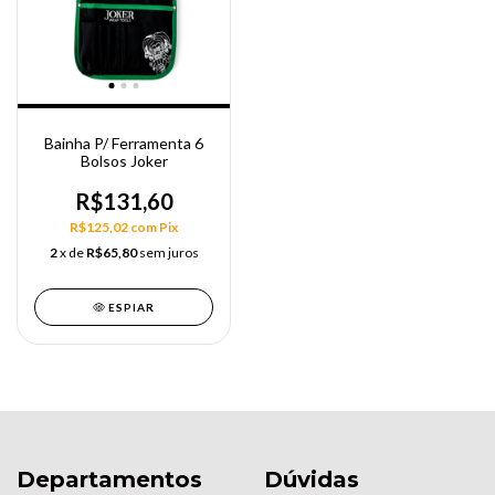
Bainha P/ Ferramenta 6
Bolsos Joker
R$131,60
R$125,02
com
Pix
2
x de
R$65,80
sem juros
ESPIAR
Departamentos
Dúvidas