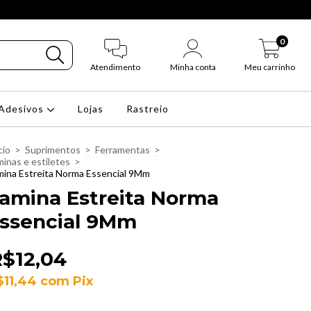
0
Atendimento
Minha conta
Meu carrinho
Adesivos
Lojas
Rastreio
cio
>
Suprimentos
>
Ferramentas
>
inas e estiletes
>
mina Estreita Norma Essencial 9Mm
amina Estreita Norma
ssencial 9Mm
$12,04
$11,44
com
Pix