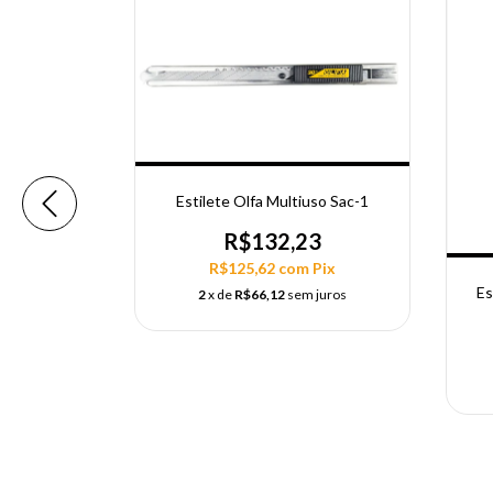
Vidro, Aço
Estilete Olfa Multiuso Sac-1
R$132,23
R$125,62
com
Pix
ix
Es
2
x de
R$66,12
sem juros