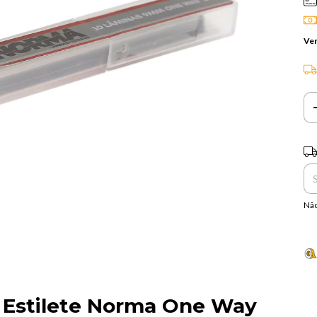
Ver
Ent
Não
a Estilete Norma One Way