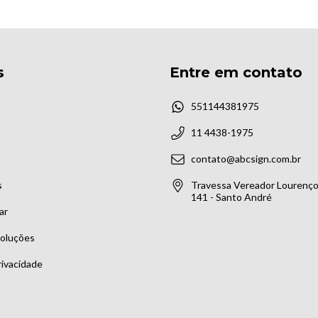
s
Entre em contato
551144381975
11 4438-1975
contato@abcsign.com.br
s
Travessa Vereador Lourenço 
141 - Santo André
ar
voluções
rivacidade