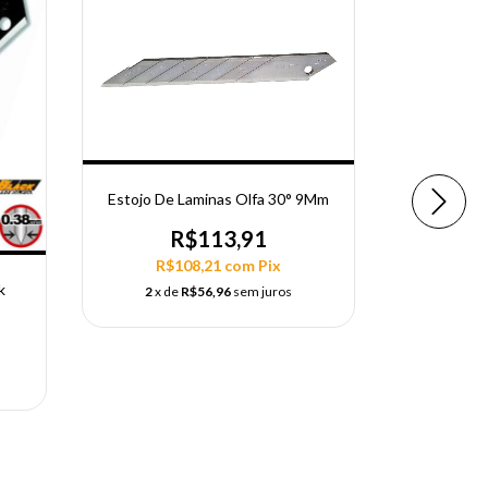
Estojo De Laminas Olfa 30° 9Mm
Estilete
R$113,91
R$108,21
com
Pix
R$
k
2
x de
R$56,96
sem juros
2
x d