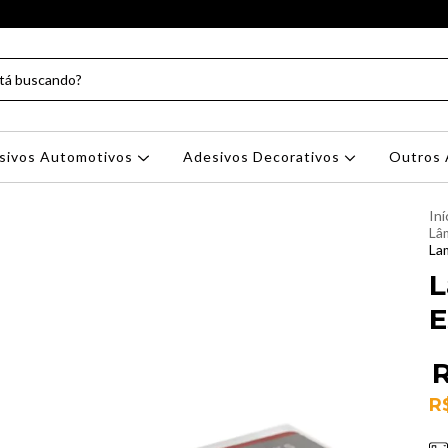
sivos Automotivos
Adesivos Decorativos
Outros 
Iní
Lâm
La
L
E
R
R