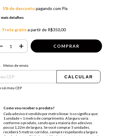
5% de desconto
pagando com Pix
 mais detalhes
Frete grátis
a partir de
R$350,00
regas para o CEP:
ALTERAR CEP
Meios de envio
CALCULAR
 sei meu CEP
Como vou receber o produto?
Cada adesivo é vendido por metro linear. Isso significa que:
1 unidade = 1 metro de comprimento. A largura varia
conforme o produto, sendo que a maioria dos adesivos
possui 1,22m de largura. Se você comprar 5 unidades,
receberá 5 metros corridos, sempre respeitando a largura