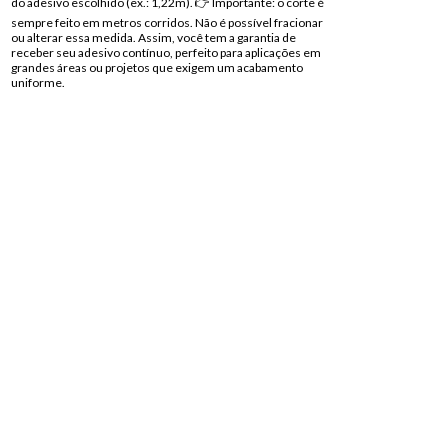
do adesivo escolhido (ex.: 1,22m). 👉 Importante: o corte é
sempre feito em metros corridos. Não é possível fracionar
ou alterar essa medida. Assim, você tem a garantia de
receber seu adesivo contínuo, perfeito para aplicações em
grandes áreas ou projetos que exigem um acabamento
uniforme.