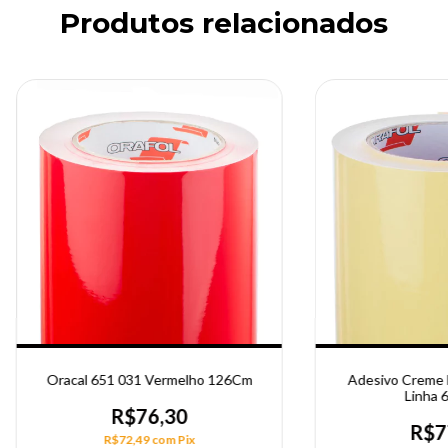
Produtos relacionados
Oracal 651 031 Vermelho 126Cm
Adesivo Creme B
Linha 
R$76,30
R$7
R$72,49
com
Pix