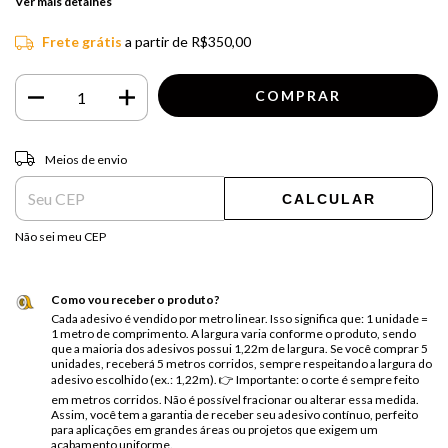
Ver mais detalhes
Frete grátis
a partir de
R$350,00
Entregas para o CEP:
ALTERAR CEP
Meios de envio
CALCULAR
Não sei meu CEP
Como vou receber o produto?
Cada adesivo é vendido por metro linear. Isso significa que: 1 unidade =
1 metro de comprimento. A largura varia conforme o produto, sendo
que a maioria dos adesivos possui 1,22m de largura. Se você comprar 5
unidades, receberá 5 metros corridos, sempre respeitando a largura do
adesivo escolhido (ex.: 1,22m). 👉 Importante: o corte é sempre feito
em metros corridos. Não é possível fracionar ou alterar essa medida.
Assim, você tem a garantia de receber seu adesivo contínuo, perfeito
para aplicações em grandes áreas ou projetos que exigem um
acabamento uniforme.