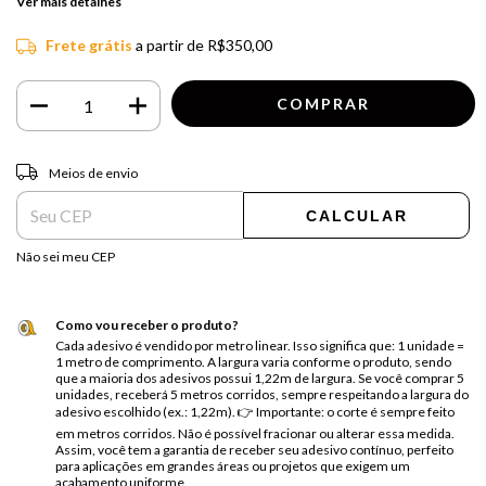
Ver mais detalhes
Frete grátis
a partir de
R$350,00
Entregas para o CEP:
ALTERAR CEP
Meios de envio
CALCULAR
Não sei meu CEP
Como vou receber o produto?
Cada adesivo é vendido por metro linear. Isso significa que: 1 unidade =
1 metro de comprimento. A largura varia conforme o produto, sendo
que a maioria dos adesivos possui 1,22m de largura. Se você comprar 5
unidades, receberá 5 metros corridos, sempre respeitando a largura do
adesivo escolhido (ex.: 1,22m). 👉 Importante: o corte é sempre feito
em metros corridos. Não é possível fracionar ou alterar essa medida.
Assim, você tem a garantia de receber seu adesivo contínuo, perfeito
para aplicações em grandes áreas ou projetos que exigem um
acabamento uniforme.