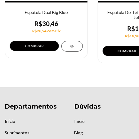
Espátula Dual Big Blue
Espatula De Tefl
Jo
R$30,46
R$1
R$28,94
com
Pix
R$18,5
Departamentos
Dúvidas
Início
Início
Suprimentos
Blog