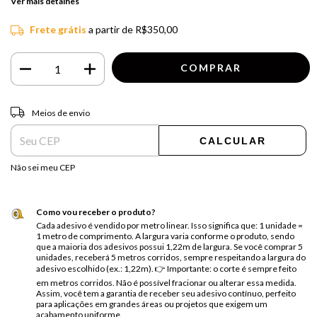
Ver mais detalhes
Frete grátis
a partir de
R$350,00
Entregas para o CEP:
ALTERAR CEP
Meios de envio
CALCULAR
Não sei meu CEP
Como vou receber o produto?
Cada adesivo é vendido por metro linear. Isso significa que: 1 unidade =
1 metro de comprimento. A largura varia conforme o produto, sendo
que a maioria dos adesivos possui 1,22m de largura. Se você comprar 5
unidades, receberá 5 metros corridos, sempre respeitando a largura do
adesivo escolhido (ex.: 1,22m). 👉 Importante: o corte é sempre feito
em metros corridos. Não é possível fracionar ou alterar essa medida.
Assim, você tem a garantia de receber seu adesivo contínuo, perfeito
para aplicações em grandes áreas ou projetos que exigem um
acabamento uniforme.