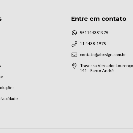
s
Entre em contato
551144381975
11 4438-1975
contato@abcsign.com.br
s
Travessa Vereador Lourenço 
141 - Santo André
ar
voluções
rivacidade