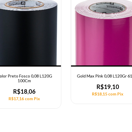
olor Preto Fosco 0,08 L120G
Gold Max Pink 0,08 L120Gr 
100Cm
R$19,10
R$18,06
R$18,15
com
Pix
R$17,16
com
Pix