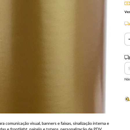
Ver
Ent
Não
ra comunicação visual, banners e faixas, sinalização interna e
as e frontlight, painéis e totens, personalização de PDV,