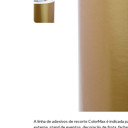
A linha de adesivos de recorte ColorMax é indicada pa
externa, stand de eventos, decoração de frota, fachad