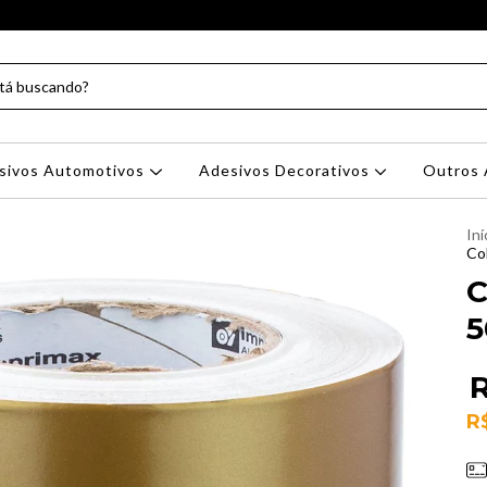
sivos Automotivos
Adesivos Decorativos
Outros 
Iní
Co
C
R