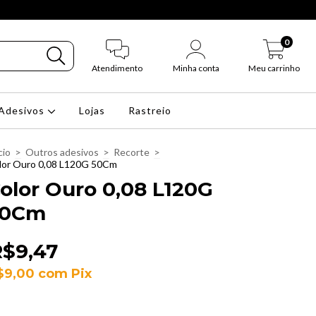
0
Atendimento
Minha conta
Meu carrinho
Adesivos
Lojas
Rastreio
cio
>
Outros adesivos
>
Recorte
>
lor Ouro 0,08 L120G 50Cm
olor Ouro 0,08 L120G
50Cm
R$9,47
$9,00
com
Pix