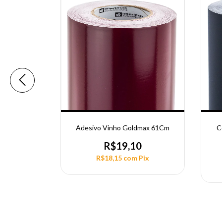
eira 0,08
Adesivo Vinho Goldmax 61Cm
C
Cm
R$19,10
0
R$18,15
com
Pix
Pix