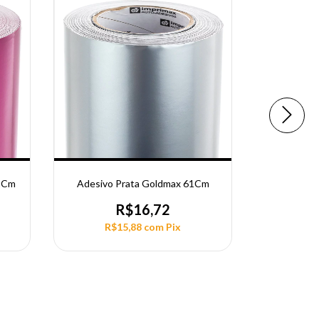
61Cm
Adesivo Prata Goldmax 61Cm
Adesivo G
R$16,72
R$15,88
com
Pix
R$