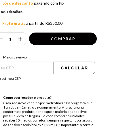
5% de desconto
pagando com Pix
 mais detalhes
Frete grátis
a partir de
R$350,00
regas para o CEP:
ALTERAR CEP
Meios de envio
CALCULAR
 sei meu CEP
Como vou receber o produto?
Cada adesivo é vendido por metro linear. Isso significa que:
1 unidade = 1 metro de comprimento. A largura varia
conforme o produto, sendo que a maioria dos adesivos
possui 1,22m de largura. Se você comprar 5 unidades,
receberá 5 metros corridos, sempre respeitando a largura
do adesivo escolhido (ex.: 1,22m). 👉 Importante: o corte é