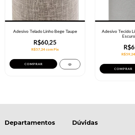
Adesivo Telado Linho Bege Taupe
Adesivo Tecido Li
Escuro
R$60,25
R$6
R$57,24
com
Pix
R$59,2
COMPRAR
COMPRAR
Departamentos
Dúvidas