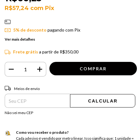
R$57,24
com
Pix
5% de desconto
pagando com Pix
Ver mais detalhes
Frete grátis
a partir de
R$350,00
Entregas para o CEP:
ALTERAR CEP
Meios de envio
CALCULAR
Não sei meu CEP
Como vou receber o produto?
Cada adesivo é vendido por metro linear. Isso significa que: 1 unidade =