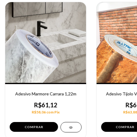
Adesivo Marmore Carrara 1,22m
Adesivo Tijolo 
R$61,12
R$6
R$58,06
com
Pix
R$63,8
COMPRAR
COMPRAR