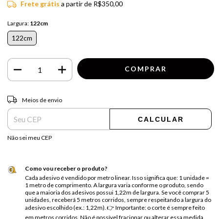
Frete grátis
a partir de
R$350,00
Largura:
122cm
122cm
Entregas para o CEP:
ALTERAR CEP
Meios de envio
CALCULAR
Não sei meu CEP
Como vou receber o produto?
Cada adesivo é vendido por metro linear. Isso significa que: 1 unidade =
1 metro de comprimento. A largura varia conforme o produto, sendo
que a maioria dos adesivos possui 1,22m de largura. Se você comprar 5
unidades, receberá 5 metros corridos, sempre respeitando a largura do
adesivo escolhido (ex.: 1,22m). 👉 Importante: o corte é sempre feito
em metros corridos. Não é possível fracionar ou alterar essa medida.