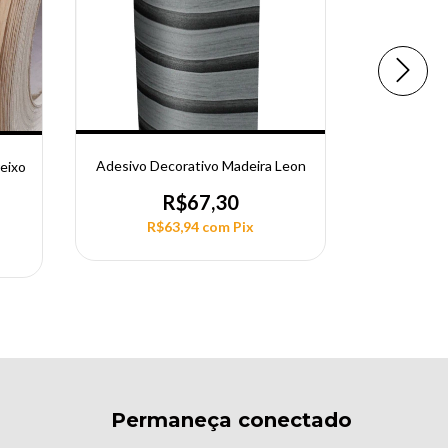
Adesivo
Adesivo Decorativo Madeira Leon
eixo
Linh
R$67,30
R$63,94
com
Pix
R$
Permaneça conectado