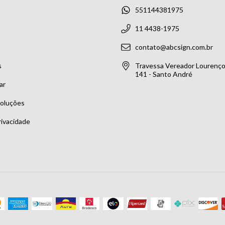
551144381975
11 4438-1975
contato@abcsign.com.br
s
Travessa Vereador Lourenço 
141 - Santo André
ar
voluções
rivacidade