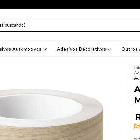
sivos Automotivos
Adesivos Decorativos
Outros 
Iní
Ad
Ad
A
M
R