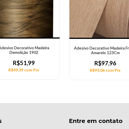
Adesivo Decorativo Madeira
Adesivo Decorativo Madeira Fr
Demolição 1902
Amarelo 123Cm
R$51,99
R$97,96
R$49,39
com
Pix
R$93,06
com
Pix
s
Entre em contato