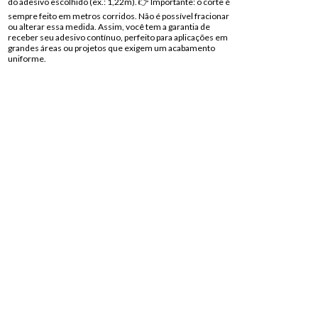
do adesivo escolhido (ex.: 1,22m). 👉 Importante: o corte é
sempre feito em metros corridos. Não é possível fracionar
ou alterar essa medida. Assim, você tem a garantia de
receber seu adesivo contínuo, perfeito para aplicações em
grandes áreas ou projetos que exigem um acabamento
uniforme.