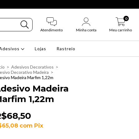
0
Atendimento
Minha conta
Meu carrinho
Adesivos
Lojas
Rastreio
cio
>
Adesivos Decorativos
>
esivo Decorativo Madeira
>
esivo Madeira Marfim 1,22m
desivo Madeira
arfim 1,22m
R$68,50
$65,08
com
Pix