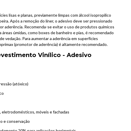
ies lisas e planas, previamente limpas com álcool isopropílico
oeira. Após a remoção do liner, o adesivo deve ser pressionado
hor aderência. Recomenda-se evitar o uso de produtos químicos
ara áreas úmidas, como boxes de banheiro e pias, é recomendado
e de vedação. Para aumentar a aderência em superfícies
Imprimax (promotor de aderência) é altamente recomendado.
evestimento Vinílico - Adesivo
ressão (atóxico)
co
s, eletrodomésticos, móveis e fachadas
ção e conservação
madamente 20% para aplicações horizontais