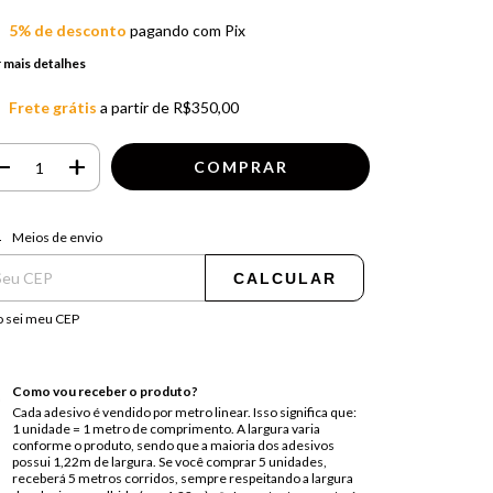
5% de desconto
pagando com Pix
 mais detalhes
Frete grátis
a partir de
R$350,00
regas para o CEP:
ALTERAR CEP
Meios de envio
CALCULAR
 sei meu CEP
Como vou receber o produto?
Cada adesivo é vendido por metro linear. Isso significa que:
1 unidade = 1 metro de comprimento. A largura varia
conforme o produto, sendo que a maioria dos adesivos
possui 1,22m de largura. Se você comprar 5 unidades,
receberá 5 metros corridos, sempre respeitando a largura