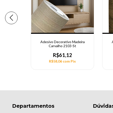
Adesivo Decorativo Madeira
 Madeira
Carvalho 2103-St
4
R$61,12
2
R$58,06
com
Pix
Pix
Departamentos
Dúvida