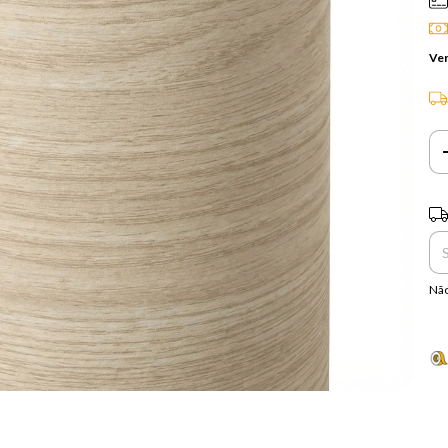
Ver
Ent
Não