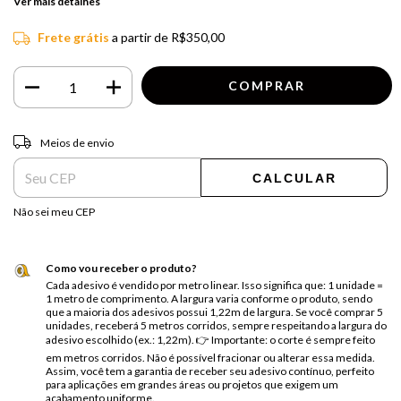
Ver mais detalhes
Frete grátis
a partir de
R$350,00
Entregas para o CEP:
ALTERAR CEP
Meios de envio
CALCULAR
Não sei meu CEP
Como vou receber o produto?
Cada adesivo é vendido por metro linear. Isso significa que: 1 unidade =
1 metro de comprimento. A largura varia conforme o produto, sendo
que a maioria dos adesivos possui 1,22m de largura. Se você comprar 5
unidades, receberá 5 metros corridos, sempre respeitando a largura do
adesivo escolhido (ex.: 1,22m). 👉 Importante: o corte é sempre feito
em metros corridos. Não é possível fracionar ou alterar essa medida.
Assim, você tem a garantia de receber seu adesivo contínuo, perfeito
para aplicações em grandes áreas ou projetos que exigem um
acabamento uniforme.