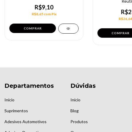
Reutil
R$9,10
R$2
R$8,65
com
Pix
R$26,6
Departamentos
Dúvidas
Início
Início
Suprimentos
Blog
Adesivos Automotivos
Produtos