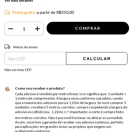
Ver mais detalhes
Frete grátis
a partir de
R$350,00
Entregas para o CEP:
ALTERAR CEP
Meios de envio
CALCULAR
Não sei meu CEP
Como vou receber o produto?
Cada adesivo é vendido por metro linear. Isso significa que: 1 unidade =
1 metro de comprimento. A largura varia conforme o produto, sendo
que a maioria dos adesivos possui 1,22m de largura. Se você comprar 5
unidades, receberá 5 metros corridos, sempre respeitando a largura do
adesivo escolhido (ex.: 1,22m). 👉 Importante: o corte é sempre feito
em metros corridos. Não é possível fracionar ou alterar essa medida.
Assim, você tem a garantia de receber seu adesivo contínuo, perfeito
para aplicações em grandes áreas ou projetos que exigem um
acabamento uniforme.