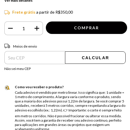
Ver mais detalhes
Frete grátis
a partir de
R$350,00
Entregas para o CEP:
ALTERAR CEP
Meios de envio
CALCULAR
Não sei meu CEP
Como vou receber o produto?
Cada adesivo é vendido por metro linear. Isso significa que: 1 unidade =
1 metro de comprimento. A largura varia conforme o produto, sendo
que a maioria dos adesivos possui 1,22m de largura. Se você comprar 5
unidades, receberá 5 metros corridos, sempre respeitando a largura do
adesivo escolhido (ex.: 1,22m). 👉 Importante: o corte é sempre feito
em metros corridos. Não é possível fracionar ou alterar essa medida.
Assim, você tem a garantia de receber seu adesivo contínuo, perfeito
para aplicações em grandes áreas ou projetos que exigem um
acabamento uniforme.