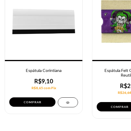
Espátula Corintiana
Espátula Felt 
Reutil
R$9,10
R$2
R$8,65
com
Pix
R$26,6