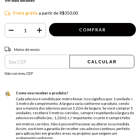
Ver mais detalhes
Frete grátis
a partir de
R$350,00
Entregas para o CEP:
ALTERAR CEP
Meios de envio
CALCULAR
Não sei meu CEP
Como vou receber o produto?
Cada adesivo é vendido por metro linear. Isso significa que: 1 unidade =
1 metro de comprimento. A largura varia conforme o produto, sendo
que a maioria dos adesivos possui 1,22m de largura. Se você comprar 5
unidades, receberá 5 metros corridos, sempre respeitando a largura do
adesivo escolhido (ex.: 1,22m). 👉 Importante: o corte é sempre feito
em metros corridos. Não é possível fracionar ou alterar essa medida.
Assim, você tem a garantia de receber seu adesivo contínuo, perfeito
para aplicações em grandes áreas ou projetos que exigem um
acabamento uniforme.