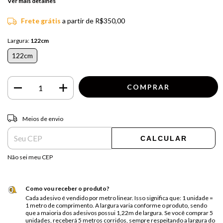
Ver mais detalhes
Frete grátis
a partir de
R$350,00
Largura:
122cm
122cm
Entregas para o CEP:
ALTERAR CEP
Meios de envio
CALCULAR
Não sei meu CEP
Como vou receber o produto?
Cada adesivo é vendido por metro linear. Isso significa que: 1 unidade =
1 metro de comprimento. A largura varia conforme o produto, sendo
que a maioria dos adesivos possui 1,22m de largura. Se você comprar 5
unidades, receberá 5 metros corridos, sempre respeitando a largura do