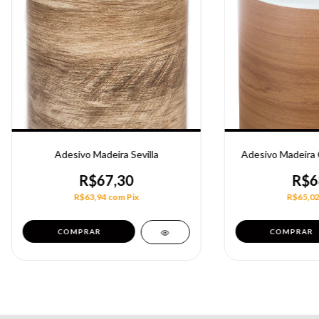
Adesivo Madeira Sevilla
Adesivo Madeira 
R$67,30
R$6
R$63,94
com
Pix
R$65,0
COMPRAR
COMPRAR