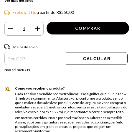
Ver mais detalhes
Frete grátis
a partir de
R$350,00
Entregas para o CEP:
ALTERAR CEP
Meios de envio
CALCULAR
Não sei meu CEP
Como vou receber o produto?
Cada adesivo é vendido por metro linear. Isso significa que: 1 unidade =
1 metro de comprimento. A largura varia conforme o produto, sendo
que a maioria dos adesivos possui 1,22m de largura. Se você comprar 5
unidades, receberá 5 metros corridos, sempre respeitando a largura do
adesivo escolhido (ex.: 1,22m). 👉 Importante: o corte é sempre feito
em metros corridos. Não é possível fracionar ou alterar essa medida.
Assim, você tem a garantia de receber seu adesivo contínuo, perfeito
para aplicações em grandes áreas ou projetos que exigem um
acabamento uniforme.