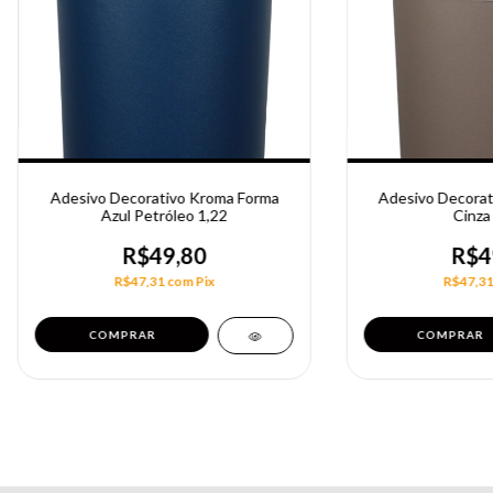
Adesivo Decorativo Kroma Forma
Adesivo Decorat
Azul Petróleo 1,22
Cinza 
R$49,80
R$4
R$47,31
com
Pix
R$47,3
COMPRAR
COMPRAR