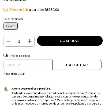
Ver mais detalhes
Frete grátis
a partir de
R$350,00
Largura:
122cm
122cm
Entregas para o CEP:
ALTERAR CEP
Meios de envio
CALCULAR
Não sei meu CEP
Como vou receber o produto?
Cada adesivo é vendido por metro linear. Isso significa que: 1 unidade =
1 metro de comprimento. A largura varia conforme o produto, sendo
que a maioria dos adesivos possui 1,22m de largura. Se você comprar 5
unidades, receberá 5 metros corridos, sempre respeitando a largura do